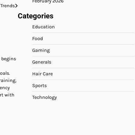
February 2026
 Trends
Categories
Education
Food
Gaming
s begins
Generals
oals.
Hair Care
raining,
Sports
tency
rt with
Technology