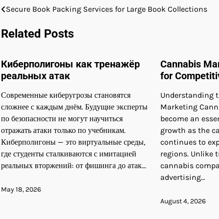
Secure Book Packing Services for Large Book Collections
Post
navigation
Related Posts
Киберполигоны как тренажёр
Cannabis Ma
реальных атак
for Competit
Современные киберугрозы становятся
Understanding t
сложнее с каждым днём. Будущие эксперты
Marketing Cann
по безопасности не могут научиться
become an essen
отражать атаки только по учебникам.
growth as the c
Киберполигоны — это виртуальные среды,
continues to exp
где студенты сталкиваются с имитацией
regions. Unlike t
реальных вторжений: от фишинга до атак…
cannabis compan
advertising…
May 18, 2026
August 4, 2026