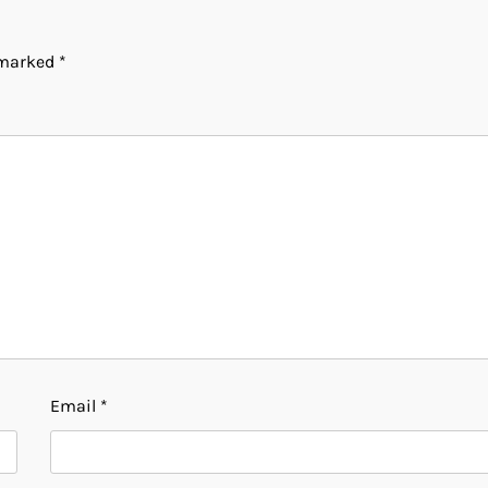
e marked
*
Email
*