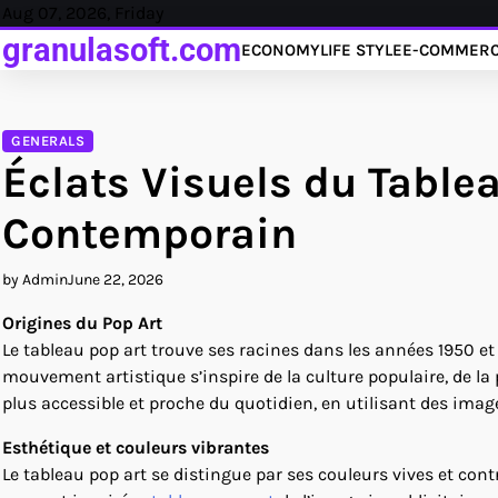
Skip
Aug 07, 2026, Friday
to
granulasoft.com
ECONOMY
LIFE STYLE
E-COMMER
content
GENERALS
Éclats Visuels du Tablea
Contemporain
by Admin
June 22, 2026
Origines du Pop Art
Le tableau pop art trouve ses racines dans les années 1950 et 
mouvement artistique s’inspire de la culture populaire, de la 
plus accessible et proche du quotidien, en utilisant des im
Esthétique et couleurs vibrantes
Le tableau pop art se distingue par ses couleurs vives et con