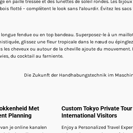
 en paille tressée et des lunettes de soleil rondes. Les bijoux
bois flotté – complètent le look sans l’alourdir. Évitez les sacs
pe longue fendue ou en top bandeau. Superposez-le à un maillo
istiquée, glissez une fleur tropicale dans le nœud ou épingle
ans les cheveux ou autour de la cheville ajoute du mouvement. 
ies, du cocktail au farniente.
Die Zukunft der Handhabungstechnik im Maschi
rokkenheid Met
Custom Tokyo Private Tour 
nt Planning
International Visitors
 van je online kanalen
Enjoy a Personalized Travel Exper