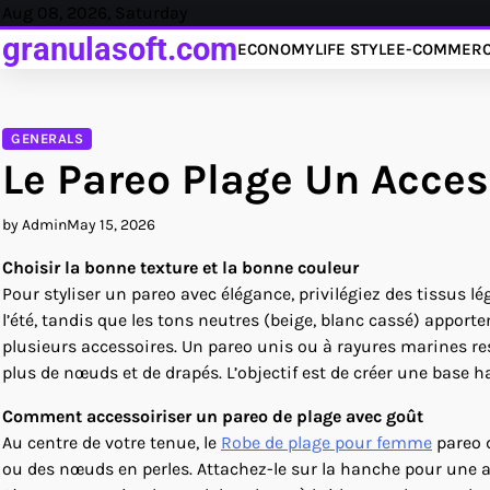
Skip
Aug 08, 2026, Saturday
to
granulasoft.com
ECONOMY
LIFE STYLE
E-COMMER
content
GENERALS
Le Pareo Plage Un Acce
by Admin
May 15, 2026
Choisir la bonne texture et la bonne couleur
Pour styliser un pareo avec élégance, privilégiez des tissus l
l’été, tandis que les tons neutres (beige, blanc cassé) apport
plusieurs accessoires. Un pareo unis ou à rayures marines res
plus de nœuds et de drapés. L’objectif est de créer une base 
Comment accessoiriser un pareo de plage avec goût
Au centre de votre tenue, le
Robe de plage pour femme
pareo d
ou des nœuds en perles. Attachez-le sur la hanche pour une a