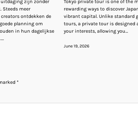
uitdaging zijn zonder
Tokyo private tour is one of the 
k. Steeds meer
rewarding ways to discover Japan
creators ontdekken de
vibrant capital. Unlike standard 
 goede planning om
tours, a private tour is designed
houden in hun dagelijkse
your interests, allowing you…
.…
June 19, 2026
e marked
*