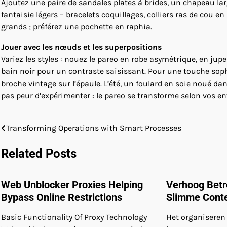
Ajoutez une paire de sandales plates à brides, un chapeau large
fantaisie légers – bracelets coquillages, colliers ras de cou en 
grands ; préférez une pochette en raphia.
Jouer avec les nœuds et les superpositions
Variez les styles : nouez le pareo en robe asymétrique, en ju
bain noir pour un contraste saisissant. Pour une touche soph
broche vintage sur l’épaule. L’été, un foulard en soie noué d
pas peur d’expérimenter : le pareo se transforme selon vos env
Transforming Operations with Smart Processes
Post
navigation
Related Posts
Web Unblocker Proxies Helping
Verhoog Bet
Bypass Online Restrictions
Slimme Conte
Basic Functionality Of Proxy Technology
Het organiseren