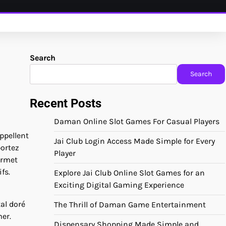
Search
Search
Recent Posts
Daman Online Slot Games For Casual Players
appellent
Jai Club Login Access Made Simple for Every
portez
Player
ermet
fs.
Explore Jai Club Online Slot Games for an
Exciting Digital Gaming Experience
al doré
The Thrill of Daman Game Entertainment
mer.
Dispensary Shopping Made Simple and